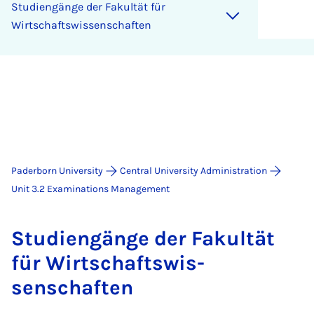
Stud­i­engänge der Fak­ultät für
Wirtschaft­swis­senschaften
Paderborn University
Central University Administration
Unit 3.2 Examinations Management
Stud­i­engänge der Fak­ultät
für Wirtschaft­swis­
senschaften