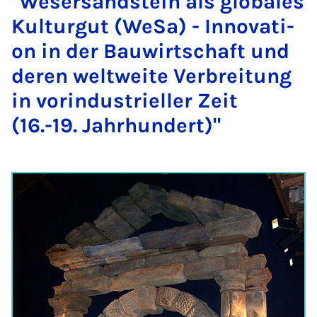
"We­ser­sand­stein als glo­ba­les
Kul­tur­gut (We­Sa) - In­no­va­ti­
on in der Bau­wirt­schaft und
de­ren welt­wei­te Ver­brei­tung
in vor­in­dus­tri­el­ler Zeit
(16.-19. Jahr­hun­dert)"