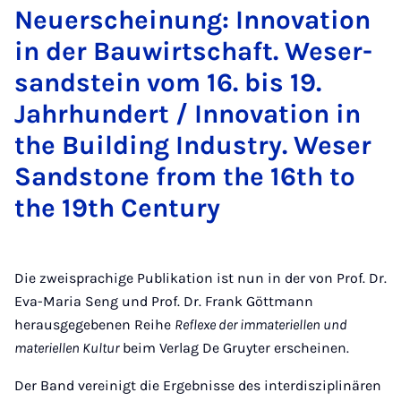
Neu­er­schei­nung: In­no­va­ti­on
in der Bau­wirt­schaft. We­ser­
sand­stein vom 16. bis 19.
Jahr­hun­dert / In­no­va­ti­on in
the Buil­ding In­dus­try. We­ser
Sand­s­to­ne from the 16th to
the 19th Cen­tu­ry
Die zweisprachige Publikation ist nun in der von Prof. Dr.
Eva-Maria Seng und Prof. Dr. Frank Göttmann
herausgegebenen Reihe
Reflexe der immateriellen und
materiellen Kultur
beim Verlag De Gruyter erscheinen.
Der Band vereinigt die Ergebnisse des interdisziplinären