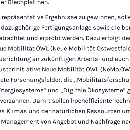
er Blechplatinen.
 repräsentative Ergebnisse zu gewinnen, soll
 dazugehörige Fertigungsanlage sowie die ben
trachtet und erprobt werden. Dazu erfolgt der
e Mobilität OWL (Neue Mobilität Ostwestfal
 Ausrichtung an zukünftigen Arbeits- und au
usterinitiative Neue Mobilität OWL (NeMo.OWL)
tete Forschungsfelder, die „Mobilitätsforschu
Energiesysteme“ und „Digitale Ökosysteme“ g
erzahnen. Damit sollen hocheffiziente Techn
es Klimas und der natürlichen Ressourcen um
s Management von Angebot und Nachfrage nac