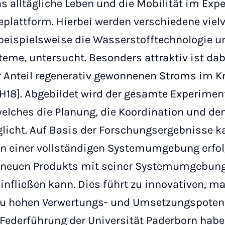
s alltägliche Leben und die Mobilität im Exp
eplattform. Hierbei werden verschiedene vie
beispielsweise die Wasserstofftechnologie u
me, untersucht. Besonders attraktiv ist dab
 Anteil regenerativ gewonnenen Stroms im Kr
SH18]. Abgebildet wird der gesamte Experime
elches die Planung, die Koordination und den
cht. Auf Basis der Forschungsergebnisse k
in einer vollständigen Systemumgebung erfol
 neuen Produkts mit seiner Systemumgebung
infließen kann. Dies führt zu innovativen, 
u hohen Verwertungs- und Umsetzungspotent
Federführung der Universität Paderborn habe