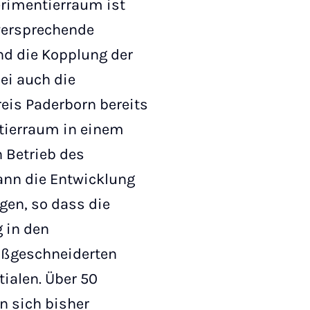
erimentierraum ist
lversprechende
nd die Kopplung der
ei auch die
eis Paderborn bereits
ntierraum in einem
 Betrieb des
ann die Entwicklung
gen, so dass die
 in den
maßgeschneiderten
ialen. Über 50
n sich bisher