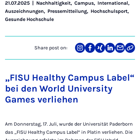
21.07.2025
|
Nachhaltigkeit
,
Campus
,
International
,
Auszeichnungen
,
Pressemitteilung
,
Hochschulsport
,
Gesunde Hochschule
Share post on:
Share
Teilen
Teilen
Teilen
Teilen
Link
on
auf
auf
auf
über
kopi
Instagram
Facebook
Xing
LinkedIn
E-
Mail
„FISU Healthy Campus Label“
bei den World University
Games verliehen
Am Donnerstag, 17. Juli, wurde der Universität Paderborn
das „FISU Healthy Campus Label“ in Platin verliehen. Die