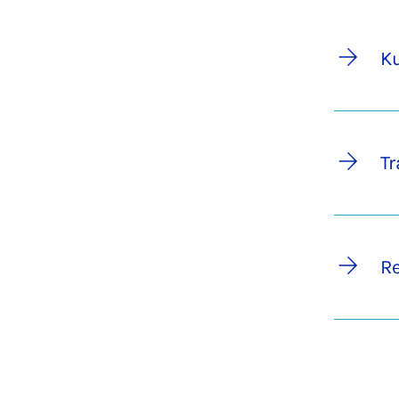
Ku
Tr
Re