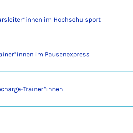
rsleiter*innen im Hochschulsport
ai­ner*innen im Pau­sen­ex­press
ch­ar­ge-Trai­ner*innen