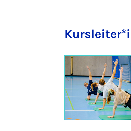
Kur­sleit­er