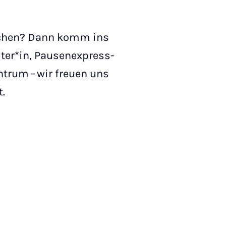
nschen? Dann komm ins
iter*in, Pausenexpress-
trum – wir freuen uns
.