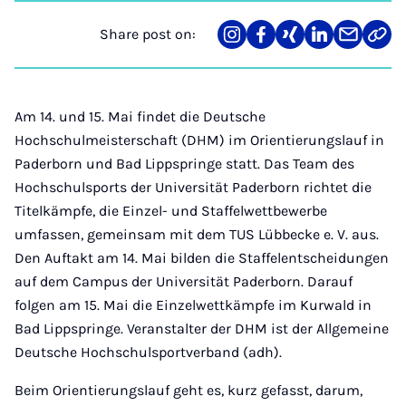
Share post on:
Share
Teilen
Teilen
Teilen
Teilen
Link
on
auf
auf
auf
über
kopi
Instagram
Facebook
Xing
LinkedIn
E-
Mail
Am 14. und 15. Mai findet die Deutsche
Hochschulmeisterschaft (DHM) im Orientierungslauf in
Paderborn und Bad Lippspringe statt. Das Team des
Hochschulsports der Universität Paderborn richtet die
Titelkämpfe, die Einzel- und Staffelwettbewerbe
umfassen, gemeinsam mit dem TUS Lübbecke e. V. aus.
Den Auftakt am 14. Mai bilden die Staffelentscheidungen
auf dem Campus der Universität Paderborn. Darauf
folgen am 15. Mai die Einzelwettkämpfe im Kurwald in
Bad Lippspringe. Veranstalter der DHM ist der Allgemeine
Deutsche Hochschulsportverband (adh).
Beim Orientierungslauf geht es, kurz gefasst, darum,