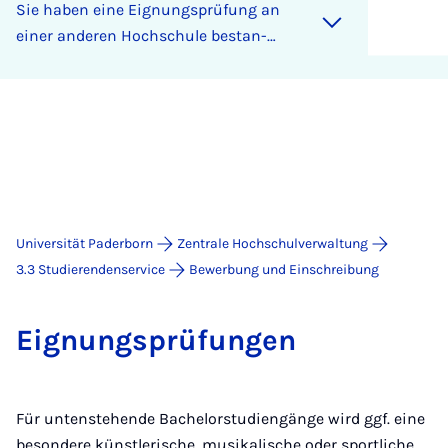
Sie ha­ben ei­ne Eig­nungs­prü­fung an
ei­ner an­de­ren Hoch­schu­le be­stan­
den?
Universität Paderborn
Zentrale Hochschulverwaltung
3.3 Studierendenservice
Bewerbung und Einschreibung
Eig­nungs­prü­fun­gen
Für untenstehende Bachelorstudiengänge wird ggf. eine
besondere künstlerische, musikalische oder sportliche