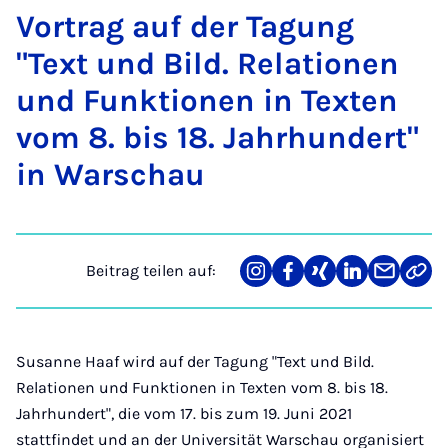
Vor­trag auf der Ta­gung
"Text und Bild. Re­la­ti­o­nen
und Funk­ti­o­nen in Tex­ten
vom 8. bis 18. Jahr­hun­dert"
in War­schau
Beitrag teilen auf:
Teilen
Teilen
Teilen
Teilen
Teilen
Link
auf
auf
auf
auf
über
kopi
Instagram
Facebook
Xing
LinkedIn
E-
Mail
Susanne Haaf wird auf der Tagung "Text und Bild.
Relationen und Funktionen in Texten vom 8. bis 18.
Jahrhundert", die vom 17. bis zum 19. Juni 2021
stattfindet und an der Universität Warschau organisiert