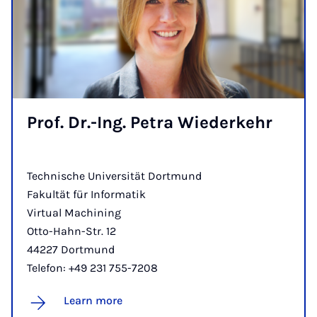
Prof. Dr.-Ing. Petra Wieder­kehr
Technische Uni­ver­si­tät Dort­mund
Fa­kul­tät für In­for­ma­tik
Virtual Machining
Otto-Hahn-Str. 12
44227 Dort­mund
Telefon: +49 231 755-7208
Learn more