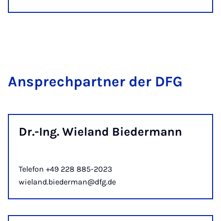
An­s­prech­part­ner der DFG
Dr.-Ing. Wie­land Bie­der­mann
Telefon +49 228 885-2023
wieland.biederman@dfg.de