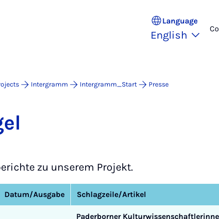
Language
Co
English
ojects
Intergramm
Intergramm_Start
Presse
gel
berichte zu unserem Projekt.
Datum/Ausgabe
Schlagzeile/Artikel
Paderborner Kulturwissenschaftlerinne