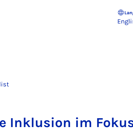
Lan
Engl
list
le Inklu­sion im Fok­us