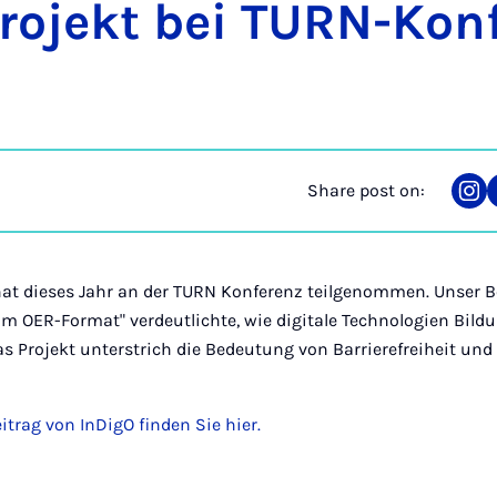
o­jekt bei TURN-Kon­f
Share post on:
Sha
on
Ins
hat dieses Jahr an der TURN Konferenz teilgenommen. Unser Be
im OER-Format" verdeutlichte, wie digitale Technologien Bildu
s Projekt unterstrich die Bedeutung von Barrierefreiheit und V
itrag von InDigO finden Sie hier.