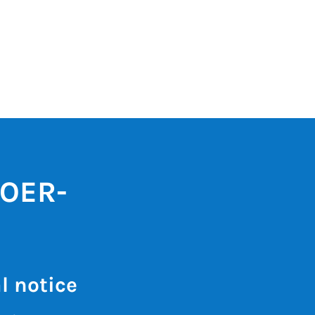
 OER-
l notice