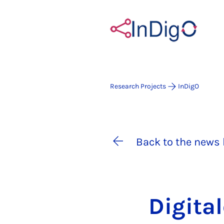
Research Projects
InDigO
Back to the news 
Di­gita