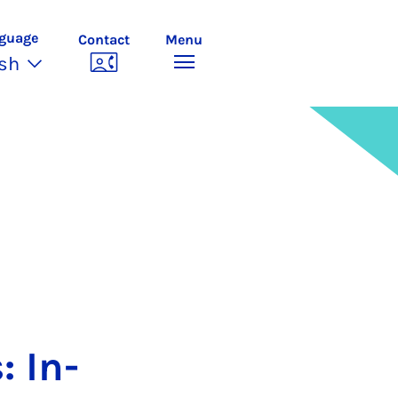
guage
Contact
Menu
ish
: In­