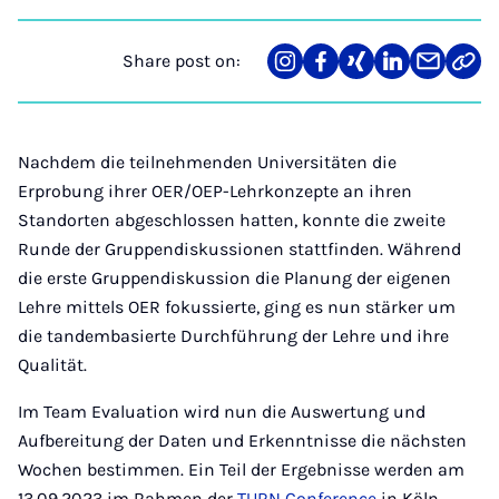
Share post on:
Share
Teilen
Teilen
Teilen
Teilen
Link
on
auf
auf
auf
über
kopi
Instagram
Facebook
Xing
LinkedIn
E-
Mail
Nachdem die teilnehmenden Universitäten die
Erprobung ihrer OER/OEP-Lehrkonzepte an ihren
Standorten abgeschlossen hatten, konnte die zweite
Runde der Gruppendiskussionen stattfinden. Während
die erste Gruppendiskussion die Planung der eigenen
Lehre mittels OER fokussierte, ging es nun stärker um
die tandembasierte Durchführung der Lehre und ihre
Qualität.
Im Team Evaluation wird nun die Auswertung und
Aufbereitung der Daten und Erkenntnisse die nächsten
Wochen bestimmen. Ein Teil der Ergebnisse werden am
13.09.2023 im Rahmen der
TURN Conference
in Köln