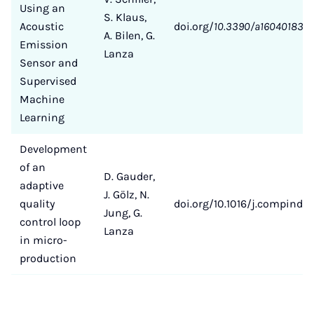
Using an
S. Klaus,
Acoustic
doi.org/
10.3390/a16040183
A. Bilen, G.
Emission
Lanza
Sensor and
Supervised
Machine
Learning
Development
of an
D. Gauder,
adaptive
J. Gölz, N.
quality
doi.org/10.1016/j.compind.
Jung, G.
control loop
Lanza
in micro-
production