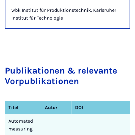
wbk Institut für Produktionstechnik, Karlsruher
Institut für Technologie
Pu­b­li­­ka­ti­o­­nen & re­le­van­te
Vor­­­pu­b­li­­ka­ti­o­­nen
Titel
Autor
DOI
Automated
measuring