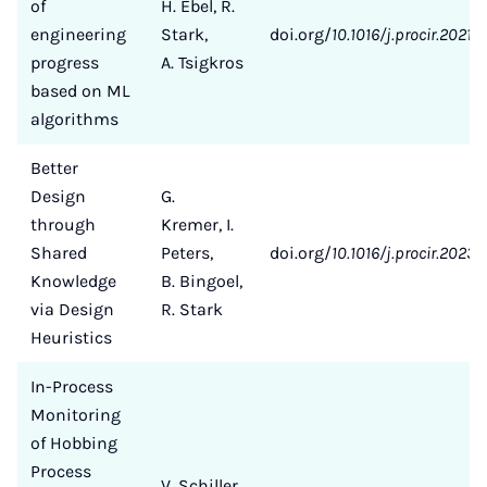
of
H. Ebel, R.
engineering
Stark,
doi.org/
10.1016/j.procir.2021.0
progress
A. Tsigkros
based on ML
algorithms
Better
Design
G.
through
Kremer, I.
Shared
Peters,
doi.org/
10.1016/j.procir.2023.
Knowledge
B. Bingoel,
via Design
R. Stark
Heuristics
In-Process
Monitoring
of Hobbing
Process
V. Schiller,