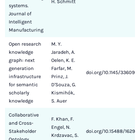
H. Schmitt
systems.
Journal of
Intelligent
Manufacturing
Open research
M. Y.
knowledge
Jaradeh, A.
graph: next
Oelen, K. E.
generation
Farfar, M.
doi.org/10.1145/336090
infrastructure
Prinz, J.
for semantic
D'Souza, G.
scholarly
Kismihók,
knowledge
S. Auer
Collaborative
F. Khan, F.
and Cross-
Engel, N.
Stakeholder
doi.org/10.15488/16295
Krdzavac, S.
Ontology