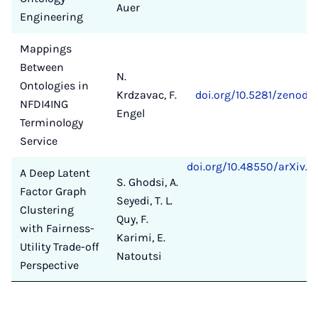
Auer
Engineering
Mappings
Between
N.
Ontologies in
Krdzavac, F.
doi.org/10.5281/zenodo
NFDI4ING
Engel
Terminology
Service
doi.org/10.48550/arXiv.2
A Deep Latent
S. Ghodsi, A.
Factor Graph
Seyedi, T. L.
Clustering
Quy, F.
with Fairness-
Karimi, E.
Utility Trade-off
Natoutsi
Perspective