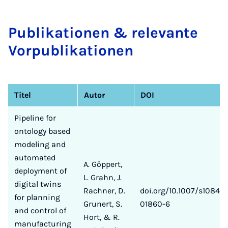
Pu­b­li­­ka­ti­o­­nen & re­le­van­te
Vor­­­pu­b­li­­ka­ti­o­­nen
Titel
Autor
DOI
Pipeline for
ontology based
modeling and
automated
A. Göppert,
deployment of
L. Grahn, J.
digital twins
Rachner, D.
doi.org/10.1007/s10845-
for planning
Grunert, S.
01860-6
and control of
Hort, & R.
manufacturing