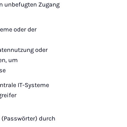
en unbefugten Zugang
teme oder der
Datennutzung oder
en, um
se
ntrale IT-Systeme
reifer
(Passwörter) durch