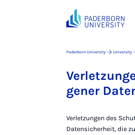
Paderborn University
University
Ver­let­zun­
gen­er Date
Verletzungen des Schu
Datensicherheit, die z