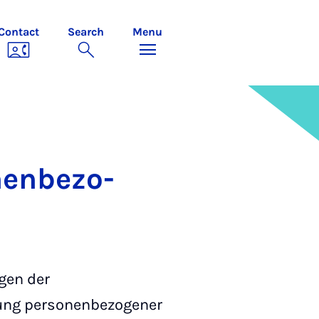
Contact
Search
Menu
­en­bezo­
gen der
erung personenbezogener