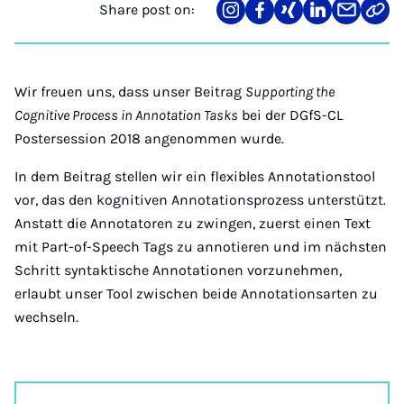
Share post on:
Share
Teilen
Teilen
Teilen
Teilen
Link
on
auf
auf
auf
über
kopi
Instagram
Facebook
Xing
LinkedIn
E-
Mail
Wir freuen uns, dass unser Beitrag
Supporting the
Cognitive Process in Annotation Tasks
bei der DGfS-CL
Postersession 2018 angenommen wurde.
In dem Beitrag stellen wir ein flexibles Annotationstool
vor, das den kognitiven Annotationsprozess unterstützt.
Anstatt die Annotatoren zu zwingen, zuerst einen Text
mit Part-of-Speech Tags zu annotieren und im nächsten
Schritt syntaktische Annotationen vorzunehmen,
erlaubt unser Tool zwischen beide Annotationsarten zu
wechseln.