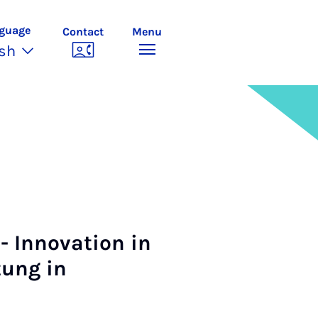
guage
Contact
Menu
ish
- Innovation in
tung in