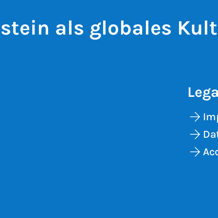
tein als globales Kul
Lega
Im
Dat
Acc