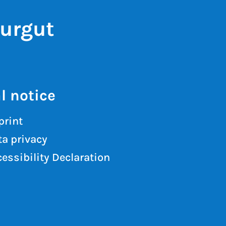
turgut
l notice
print
a privacy
essibility Declaration