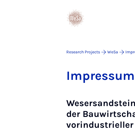
Research Projects
WeSa
Impr
Im­pres­sum
Wesersandstein 
der Bauwirtscha
vorindustrieller