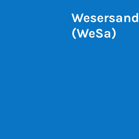
Wesersands
(WeSa)