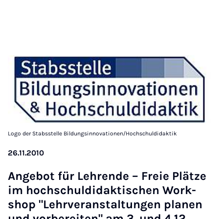
Logo der Stabsstelle Bildungsinnovationen/Hochschuldidaktik
26.11.2010
An­ge­bot für Leh­ren­de – Freie Plät­ze
im hoch­schul­di­dak­ti­schen Work­
shop "Lehr­ver­an­stal­tun­gen pla­nen
und vor­be­rei­ten" am 3. und 4.12.