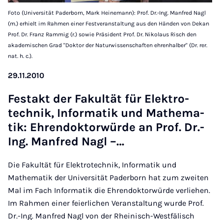
Foto (Universität Paderborn, Mark Heinemann): Prof. Dr.-Ing. Manfred Nagl
(m.) erhielt im Rahmen einer Festveranstaltung aus den Händen von Dekan
Prof. Dr. Franz Rammig (r.) sowie Präsident Prof. Dr. Nikolaus Risch den
akademischen Grad "Doktor der Naturwissenschaften ehrenhalber" (Dr. rer.
nat. h. c.).
29.11.2010
Fes­t­akt der Fa­kul­tät für Elek­tro­
tech­nik, In­for­ma­tik und Ma­the­ma­
tik: Eh­ren­dok­tor­wür­de an Prof. Dr.-
Ing. Man­fred Nagl –…
Die Fakultät für Elektrotechnik, Informatik und
Mathematik der Universität Paderborn hat zum zweiten
Mal im Fach Informatik die Ehrendoktorwürde verliehen.
Im Rahmen einer feierlichen Veranstaltung wurde Prof.
Dr.-Ing. Manfred Nagl von der Rheinisch-Westfälisch