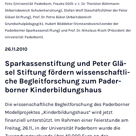
Foto (Universität Paderborn, Frauke Döll): v. l.: Dr. Thorsten Bührmann
(Arbeitsbereich Schulentwicklung), Stefan Wolf (Geschäftsführer der Peter
Gläsel Stiftung), Prof. Dr. Petra Büker (Arbeitsbereich
Grundschulpädagogik), Hubert Böddeker (Vorstandsvorsitzender der
Paderborner Sparkassenstiftung) und Prof. Dr. Nikolaus Risch (Präsident der
Universität Paderborn).
26.11.2010
Spar­kas­sen­stif­tung und Pe­ter Glä­
sel Stif­tung för­dern wis­sen­schaft­li­
che Be­gleit­for­schung zum Pa­der­
bor­ner Kin­der­bil­dungs­haus
Die wissenschaftliche Begleitforschung des Paderborner
Modellprojektes „Kinderbildungshaus“ wird jetzt
finanziell unterstützt. Im Rahmen einer Feierstunde am
Freitag, 26.11., in der Universität Paderborn wurde die
Zuwendungsurkunde über 40.000 Euro an das