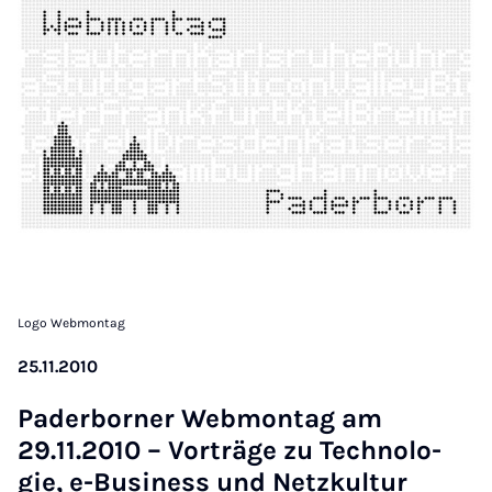
Logo Webmontag
25.11.2010
Pa­der­bor­ner Web­mon­tag am
29.11.2010 – Vor­trä­ge zu Tech­no­lo­
gie, e-Busi­ness und Netz­kul­tur