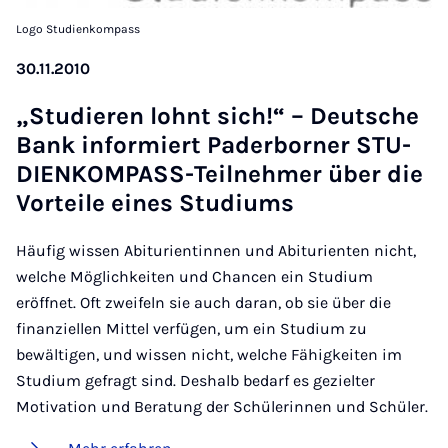
Logo Studienkompass
30.11.2010
„Stu­die­ren lohnt sich!“ – Deut­sche
Bank in­for­miert Pa­der­bor­ner STU­
DIEN­KOM­PASS-Teil­neh­mer über die
Vor­tei­le ei­nes Stu­di­ums
Häufig wissen Abiturientinnen und Abiturienten nicht,
welche Möglichkeiten und Chancen ein Studium
eröffnet. Oft zweifeln sie auch daran, ob sie über die
finanziellen Mittel verfügen, um ein Studium zu
bewältigen, und wissen nicht, welche Fähigkeiten im
Studium gefragt sind. Deshalb bedarf es gezielter
Motivation und Beratung der Schülerinnen und Schüler.