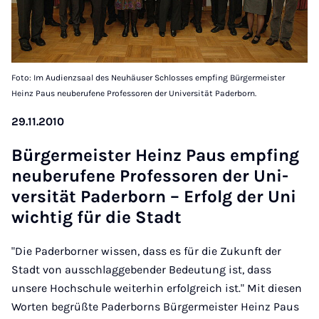
Foto: Im Audienzsaal des Neuhäuser Schlosses empfing Bürgermeister
Heinz Paus neuberufene Professoren der Universität Paderborn.
29.11.2010
Bür­ger­meis­ter Heinz Paus emp­fing
neu­be­ru­fe­ne Pro­fes­so­ren der Uni­
ver­si­tät Pa­der­born – Er­folg der Uni
wich­tig für die Stadt
"Die Paderborner wissen, dass es für die Zukunft der
Stadt von ausschlaggebender Bedeutung ist, dass
unsere Hochschule weiterhin erfolgreich ist." Mit diesen
Worten begrüßte Paderborns Bürgermeister Heinz Paus