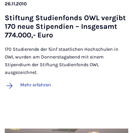
26.11.2010
Stif­tung Stu­di­en­fonds OWL ver­gibt
170 neue Sti­pen­di­en – Ins­ge­samt
774.000,- Eu­ro
170 Studierende der fünf staatlichen Hochschulen in
OWL wurden am Donnerstagabend mit einem
Stipendium der Stiftung Studienfonds OWL
ausgezeichnet.
Mehr erfahren