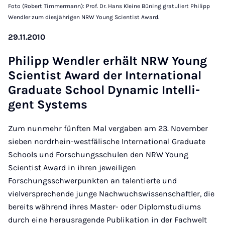
Foto (Robert Timmermann): Prof. Dr. Hans Kleine Büning gratuliert Philipp
Wendler zum diesjährigen NRW Young Scientist Award.
29.11.2010
Phil­ipp Wend­ler er­hält NRW Young
Scien­tist Award der In­ter­na­ti­o­nal
Gra­dua­te School Dy­na­mic In­tel­li­
gent Sys­tems
Zum nunmehr fünften Mal vergaben am 23. November
sieben nordrhein-westfälische International Graduate
Schools und Forschungsschulen den NRW Young
Scientist Award in ihren jeweiligen
Forschungsschwerpunkten an talentierte und
vielversprechende junge Nachwuchswissenschaftler, die
bereits während ihres Master- oder Diplomstudiums
durch eine herausragende Publikation in der Fachwelt