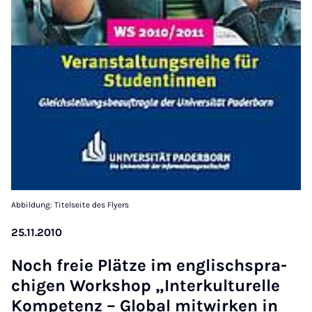
Abbildung: Titelseite des Flyers
25.11.2010
Noch freie Plät­ze im eng­lisch­spra­
chi­gen Work­shop „In­ter­kul­tu­rel­le
Kom­pe­tenz – Glo­bal mit­wir­ken in