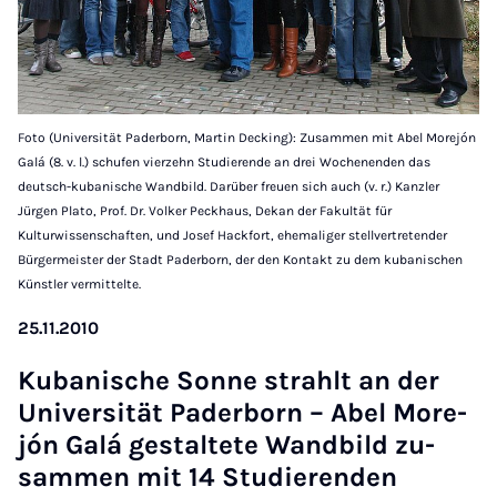
Foto (Universität Paderborn, Martin Decking): Zusammen mit Abel Morejón
Galá (8. v. l.) schufen vierzehn Studierende an drei Wochenenden das
deutsch-kubanische Wandbild. Darüber freuen sich auch (v. r.) Kanzler
Jürgen Plato, Prof. Dr. Volker Peckhaus, Dekan der Fakultät für
Kulturwissenschaften, und Josef Hackfort, ehemaliger stellvertretender
Bürgermeister der Stadt Paderborn, der den Kontakt zu dem kubanischen
Künstler vermittelte.
25.11.2010
Ku­ba­ni­sche Son­ne strahlt an der
Uni­ver­si­tät Pa­der­born – Abel Mo­re­
jón Ga­lá ge­stal­te­te Wand­bild zu­
sam­men mit 14 Stu­die­ren­den