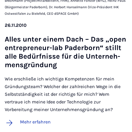
Brechmann (Projektmitarbeiterin, FHM), Annette Förster (WFG), Heinz Paus
(Bürgermeister Paderborn), Dr. Herbert Hanselmann (Vize-Präsident IHK
Ostwestfalen zu Bielefeld, CEO dSPACE GmbH)
26.11.2010
Al­les un­ter ei­nem Dach – Das „o­pen
entre­pre­neur-lab Pa­der­born“ stillt
al­le Be­dürf­nis­se für die Un­ter­neh­
mens­grün­dung
Wie erschließe ich wichtige Kompetenzen für mein
Gründungsteam? Welcher der zahlreichen Wege in die
Selbstständigkeit ist der richtige für mich? Wem
vertraue ich meine Idee oder Technologie zur
Vorbereitung meiner Unternehmensgründung an?
Mehr erfahren