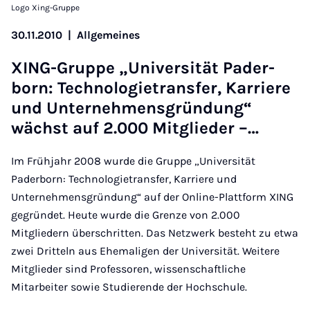
Logo Xing-Gruppe
30.11.2010
|
Allgemeines
XING-Grup­pe „Uni­ver­si­tät Pa­der­
born: Tech­no­lo­gie­trans­fer, Kar­rie­re
und Un­ter­neh­mens­grün­dung“
wächst auf 2.000 Mit­glie­der –…
Im Frühjahr 2008 wurde die Gruppe „Universität
Paderborn: Technologietransfer, Karriere und
Unternehmensgründung“ auf der Online-Plattform XING
gegründet. Heute wurde die Grenze von 2.000
Mitgliedern überschritten. Das Netzwerk besteht zu etwa
zwei Dritteln aus Ehemaligen der Universität. Weitere
Mitglieder sind Professoren, wissenschaftliche
Mitarbeiter sowie Studierende der Hochschule.