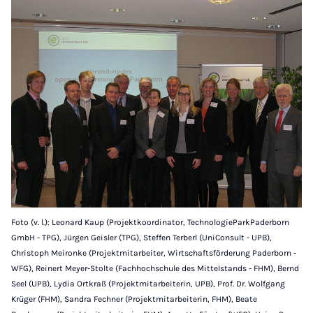
Foto (v. l.): Leonard Kaup (Projektkoordinator, TechnologieParkPaderborn
GmbH - TPG), Jürgen Geisler (TPG), Steffen Terberl (UniConsult - UPB),
Christoph Meironke (Projektmitarbeiter, Wirtschaftsförderung Paderborn -
WFG), Reinert Meyer-Stolte (Fachhochschule des Mittelstands - FHM), Bernd
Seel (UPB), Lydia Ortkraß (Projektmitarbeiterin, UPB), Prof. Dr. Wolfgang
Krüger (FHM), Sandra Fechner (Projektmitarbeiterin, FHM), Beate