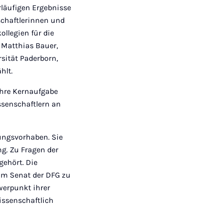
Mail
läufigen Ergebnisse
schaftlerinnen und
llegien für die
 Matthias Bauer,
sität Paderborn,
hlt.
Ihre Kernaufgabe
ssenschaftlern an
hungsvorhaben. Sie
g. Zu Fragen der
gehört. Die
om Senat der DFG zu
werpunkt ihrer
issenschaftlich