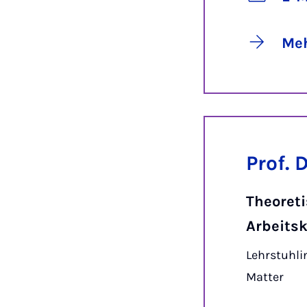
Meh
Prof.
Theoret
Arbeits
Lehrstuhli
Matter