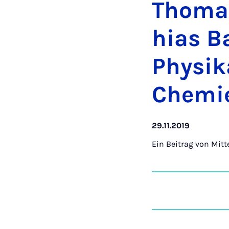
Tho­ma
hi­as Ba
Phy­si­k
Che­mi
29.11.2019
Ein Beitrag von
Mitt