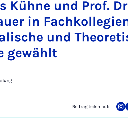
s Küh­ne und Prof. Dr
u­er in Fach­kol­le­gi­e
a­li­sche und The­o­re­t
e ge­wählt
eilung
Beitrag teilen auf:
Tei
auf
Ins