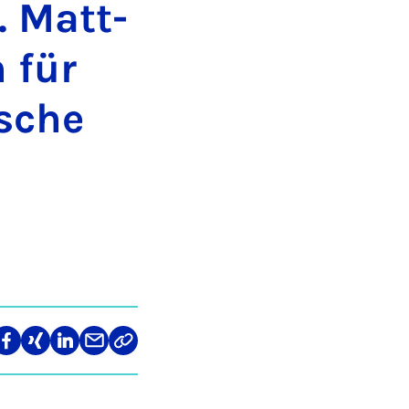
. Matt­
n für
i­sche
len
Teilen
Teilen
Teilen
Teilen
Link
auf
auf
auf
über
kopieren
tagram
Facebook
Xing
LinkedIn
E-