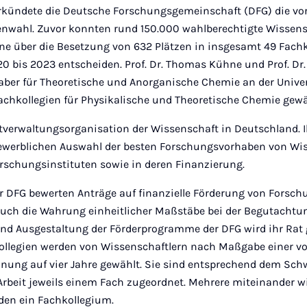
kündete die Deutsche Forschungsgemeinschaft (DFG) die vor
enwahl. Zuvor konnten rund 150.000 wahlberechtigte Wissen
ne über die Besetzung von 632 Plätzen in insgesamt 49 Fachko
0 bis 2023 entscheiden. Prof. Dr. Thomas Kühne und Prof. Dr.
haber für Theoretische und Anorganische Chemie an der Univer
achkollegien für Physikalische und Theoretische Chemie gewä
bstverwaltungsorganisation der Wissenschaft in Deutschland. 
bewerblichen Auswahl der besten Forschungsvorhaben von Wi
schungsinstituten sowie in deren Finanzierung.
er DFG bewerten Anträge auf finanzielle Förderung von Forsc
 auch die Wahrung einheitlicher Maßstäbe bei der Begutachtun
nd Ausgestaltung der Förderprogramme der DFG wird ihr Rat 
kollegien werden von Wissenschaftlern nach Maßgabe einer v
nung auf vier Jahre gewählt. Sie sind entsprechend dem Sch
Arbeit jeweils einem Fach zugeordnet. Mehrere miteinander w
lden ein Fachkollegium.