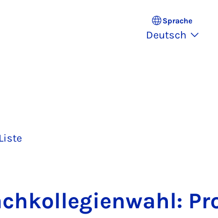
Sprache
Deutsch
Liste
h­kol­le­gien­wahl: Pro