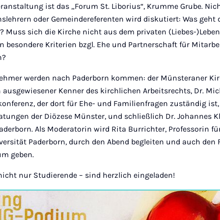
 Veranstaltung ist das „Forum St. Liborius“, Krumme Grube. Nic
lehrern oder Gemeindereferenten wird diskutiert: Was geht d
 Muss sich die Kirche nicht aus dem privaten (Liebes-)Leben
 besondere Kriterien bzgl. Ehe und Partnerschaft für Mitarbe
n?
nehmer werden nach Paderborn kommen: der Münsteraner Kirc
 ausgewiesener Kenner des kirchlichen Arbeitsrechts, Dr. Mich
nferenz, der dort für Ehe- und Familienfragen zuständig ist
ratungen der Diözese Münster, und schließlich Dr. Johannes K
aderborn. Als Moderatorin wird Rita Burrichter, Professorin fü
iversität Paderborn, durch den Abend begleiten und auch den 
um geben.
 nicht nur Studierende – sind herzlich eingeladen!