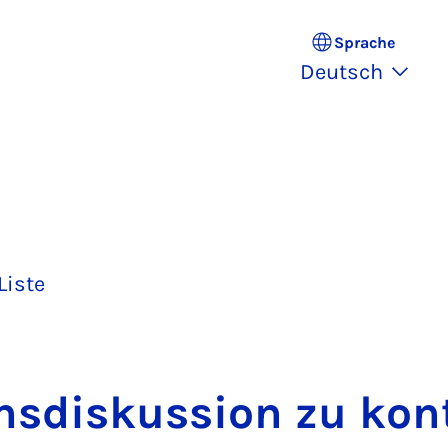
Sprache
Deutsch
Liste
ms­dis­kus­si­on zu kon­