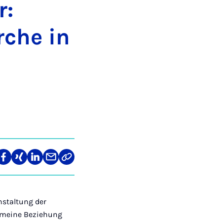
r:
­che in
len
Teilen
Teilen
Teilen
Teilen
Link
auf
auf
auf
über
kopieren
tagram
Facebook
Xing
LinkedIn
E-
Mail
nstaltung der
 meine Beziehung