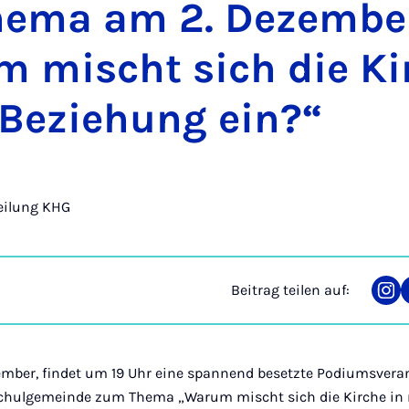
e­ma am 2. De­zem­be
m mischt sich die Kir
Be­zie­hung ein?“
eilung KHG
Beitrag teilen auf:
Tei
auf
Ins
ember, findet um 19 Uhr eine spannend besetzte Podiumsvera
chulgemeinde zum Thema „Warum mischt sich die Kirche in