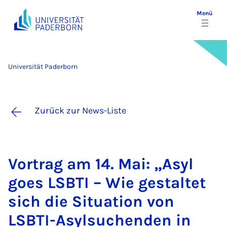
Menü
Universität Paderborn
Zurück zur News-Liste
Vor­trag am 14. Mai: „Asyl
goes LSBTI – Wie ge­stal­tet
sich die Si­tua­ti­on von
LSBTI-Asyl­su­chen­den in