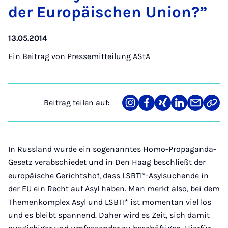
der Eu­ro­pä­i­schen Uni­on?”
13.05.2014
Ein Beitrag von
Pressemitteilung AStA
Beitrag teilen auf:
Teilen
Teilen
Teilen
Teilen
Teilen
Link
auf
auf
auf
auf
über
kopi
Instagram
Facebook
Xing
LinkedIn
E-
Mail
In Russland wurde ein sogenanntes Homo-Propaganda-
Gesetz verabschiedet und in Den Haag beschließt der
europäische Gerichtshof, dass LSBTI*-Asylsuchende in
der EU ein Recht auf Asyl haben. Man merkt also, bei dem
Themenkomplex Asyl und LSBTI* ist momentan viel los
und es bleibt spannend. Daher wird es Zeit, sich damit