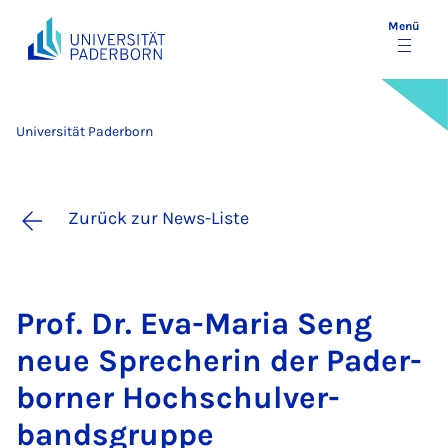
Menü
Universität Paderborn
Zurück zur News-Liste
Prof. Dr. Eva-Ma­ria Seng
neue Spre­che­rin der Pa­der­
bor­ner Hoch­schul­ver­
bands­grup­pe