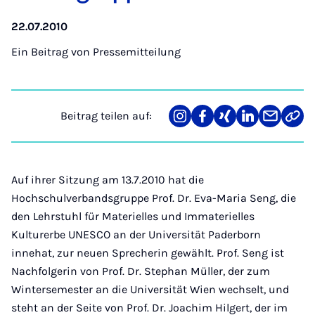
22.07.2010
Ein Beitrag von
Pressemitteilung
Beitrag teilen auf:
Teilen
Teilen
Teilen
Teilen
Teilen
Link
auf
auf
auf
auf
über
kopi
Instagram
Facebook
Xing
LinkedIn
E-
Mail
Auf ihrer Sitzung am 13.7.2010 hat die
Hochschulverbandsgruppe Prof. Dr. Eva-Maria Seng, die
den Lehrstuhl für Materielles und Immaterielles
Kulturerbe UNESCO an der Universität Paderborn
innehat, zur neuen Sprecherin gewählt. Prof. Seng ist
Nachfolgerin von Prof. Dr. Stephan Müller, der zum
Wintersemester an die Universität Wien wechselt, und
steht an der Seite von Prof. Dr. Joachim Hilgert, der im