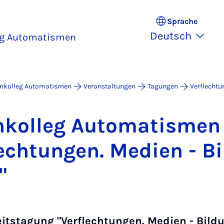
Sprache
Deutsch
eg Automatismen
enkolleg Automatismen
Veranstaltungen
Tagungen
Verflechtu
n­kol­leg Au­to­ma­tis­men
ech­tun­gen. Me­di­en - Bi
"
eitstagung "Verflechtungen. Medien - Bildu