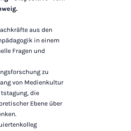
hweig.
Fachkräfte aus den
enpädagogik in einem
elle Fragen und
dungsforschung zu
hang von Medienkultur
itstagung, die
oretischer Ebene über
enken.
uiertenkolleg