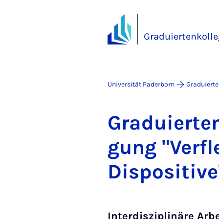
Graduiertenkoll
Universität Paderborn
Graduiert
Gra­du­ier­te
gung "Ver­fl
Dis­po­si­ti­ve
Interdisziplinäre Arb