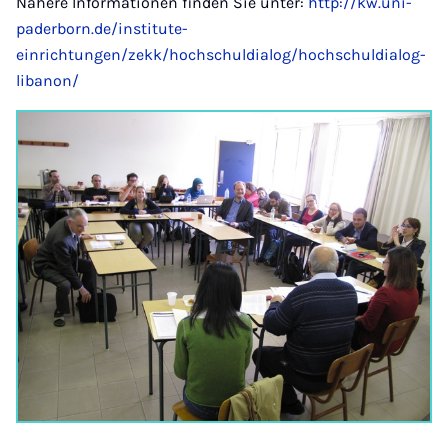
Nähere Informationen finden Sie unter:
http://kw.uni-
paderborn.de/institute-
einrichtungen/zekk/hochschuldialog/hochschuldialog-
libanon/