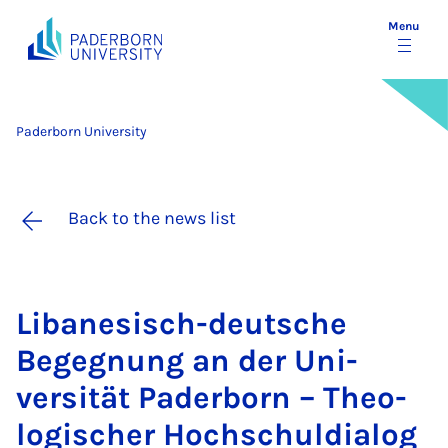
Menu
Paderborn University
Back to the news list
Libanes­isch-deutsche
Begegnung an der Uni­
versität Pader­born – Theo­
lo­gis­cher Hoch­schul­dia­log