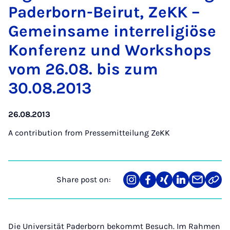
Pader­born-Beirut, ZeKK –
Ge­mein­same in­ter­re­li­giöse
Kon­fer­enz und Work­shops
vom 26.08. bis zum
30.08.2013
26.08.2013
A contribution from
Pressemitteilung ZeKK
Share post on:
Share
Teilen
Teilen
Teilen
Teilen
Link
on
auf
auf
auf
über
kopi
Instagram
Facebook
Xing
LinkedIn
E-
Mail
Die Universität Paderborn bekommt Besuch. Im Rahmen